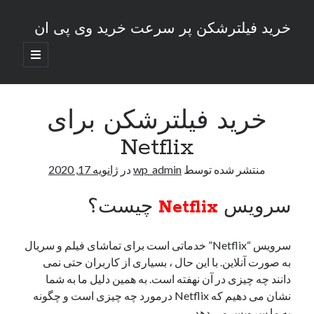
خرید فیلترشکن پر سرعت خرید وی پی ان
باز
کردن
نوار
فهرست
اصلی
جست‌وجو
کناری
خرید فیلترشکن برای
Netflix
منتشر شده توسط
wp_admin
در
ژانویه 17, 2020
نوشته‌های تازه
سرویس
Netflix
چیست؟
ساکس تلگرام چگونه کار می‌کند؟
دانلود بی خطر در خارج از کشور با استفاده از خرید VPN
خرید فیلترشکن برای Netflix
سرویس “Netflix” خدماتی است برای تماشای فیلم و سریال
با خرید VPN ناشناس بمانیم!
به صورت آنلاین. با این حال ، بسیاری از کاربران حتی نمی
دانند چه چیزی در آن نهفته است. به همین دلیل ما به شما
نشان می دهیم که Netflix درمورد چه چیزی است و چگونه
بایگانی‌ها
به ما سرویس می دهد.