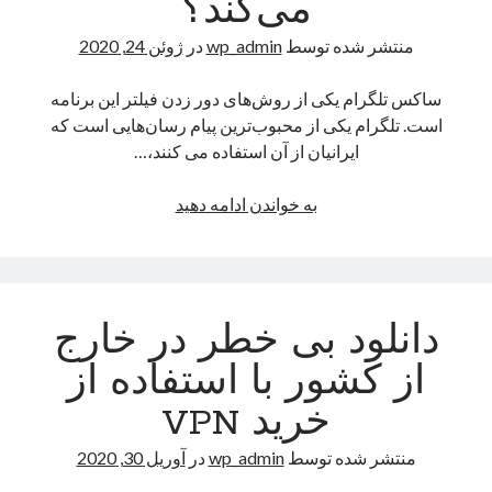
طالب
می‌کند؟
ژوئن 2020
منتشر شده توسط
wp_admin
در
ژوئن 24, 2020
آوریل 2020
ژانویه 2020
ساکس تلگرام یکی از روش‌های دور زدن فیلتر این برنامه
نوامبر 2019
است. تلگرام یکی از محبوب‌ترین پیام رسان‌هایی است که
ایرانیان از آن استفاده می کنند،…
دسته‌ها
ساکس
به خواندن ادامه دهید
تلگرام
Pt
چگونه
دسته‌بندی نشده
کار
می‌کند؟
دانلود بی خطر در خارج
اطلاعات
از کشور با استفاده از
ورود
خوراک ورودی‌ها
خرید VPN
خوراک دیدگاه‌ها
وردپرس
منتشر شده توسط
wp_admin
در
آوریل 30, 2020