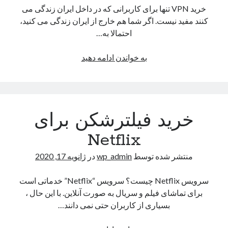
خرید VPN تنها برای کاربرانی که در داخل ایران زندگی می
کنند مفید نیست. اگر شما هم خارج از ایران زندگی می کنید،
احتمالا به…
دانلود
به خواندن ادامه دهید
بی
خطر
در
خارج
خرید فیلترشکن برای
از
کشور
Netflix
با
استفاده
منتشر شده توسط
wp_admin
در
ژانویه 17, 2020
از
خرید
سرویس Netflix چیست؟ سرویس “Netflix” خدماتی است
VPN
برای تماشای فیلم و سریال به صورت آنلاین. با این حال ،
بسیاری از کاربران حتی نمی دانند…